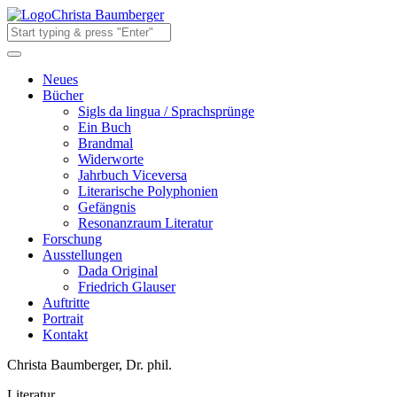
Christa Baumberger
Neues
Bücher
Sigls da lingua / Sprachsprünge
Ein Buch
Brandmal
Widerworte
Jahrbuch Viceversa
Literarische Polyphonien
Gefängnis
Resonanzraum Literatur
Forschung
Ausstellungen
Dada Original
Friedrich Glauser
Auftritte
Portrait
Kontakt
Christa Baumberger, Dr. phil.
Literatur