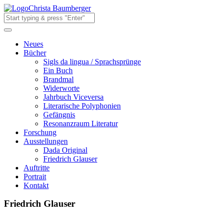
Christa Baumberger
Neues
Bücher
Sigls da lingua / Sprachsprünge
Ein Buch
Brandmal
Widerworte
Jahrbuch Viceversa
Literarische Polyphonien
Gefängnis
Resonanzraum Literatur
Forschung
Ausstellungen
Dada Original
Friedrich Glauser
Auftritte
Portrait
Kontakt
Friedrich Glauser