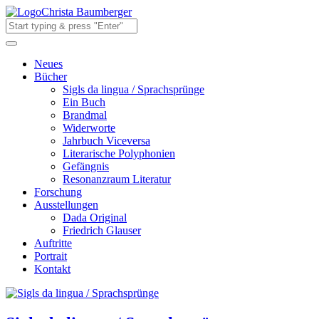
Christa Baumberger
Neues
Bücher
Sigls da lingua / Sprachsprünge
Ein Buch
Brandmal
Widerworte
Jahrbuch Viceversa
Literarische Polyphonien
Gefängnis
Resonanzraum Literatur
Forschung
Ausstellungen
Dada Original
Friedrich Glauser
Auftritte
Portrait
Kontakt