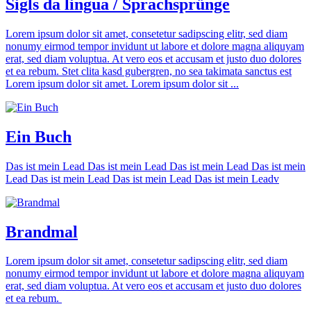
Sigls da lingua / Sprachsprünge
Lorem ipsum dolor sit amet, consetetur sadipscing elitr, sed diam
nonumy eirmod tempor invidunt ut labore et dolore magna aliquyam
erat, sed diam voluptua. At vero eos et accusam et justo duo dolores
et ea rebum. Stet clita kasd gubergren, no sea takimata sanctus est
Lorem ipsum dolor sit amet. Lorem ipsum dolor sit ...
Ein Buch
Das ist mein Lead Das ist mein Lead Das ist mein Lead Das ist mein
Lead Das ist mein Lead Das ist mein Lead Das ist mein Leadv
Brandmal
Lorem ipsum dolor sit amet, consetetur sadipscing elitr, sed diam
nonumy eirmod tempor invidunt ut labore et dolore magna aliquyam
erat, sed diam voluptua. At vero eos et accusam et justo duo dolores
et ea rebum.