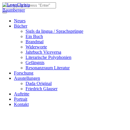
Christa
Baumberger
Neues
Bücher
Sigls da lingua / Sprachsprünge
Ein Buch
Brandmal
Widerworte
Jahrbuch Viceversa
Literarische Polyphonien
Gefängnis
Resonanzraum Literatur
Forschung
Ausstellungen
Dada Original
Friedrich Glauser
Auftritte
Portrait
Kontakt