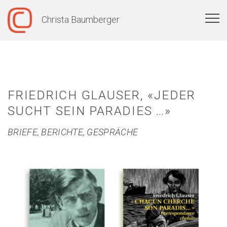
Christa Baumberger
Neues
Bücher
FRIEDRICH GLAUSER, «JEDER
Forschung
SUCHT SEIN PARADIES …»
Ausstellungen
BRIEFE, BERICHTE, GESPRÄCHE
Auftritte
Portrait
Kontakt