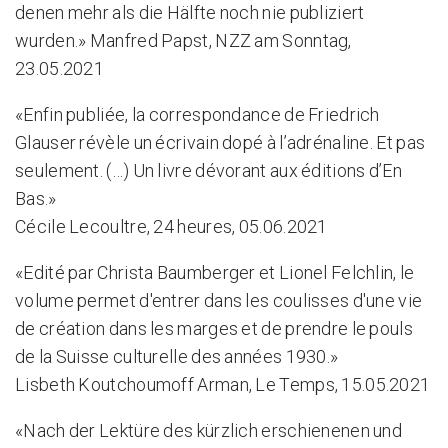
denen mehr als die Hälfte noch nie publiziert
wurden.» Manfred Papst, NZZ am Sonntag,
23.05.2021
«Enfin publiée, la correspondance de Friedrich
Glauser révèle un écrivain dopé à l’adrénaline. Et pas
seulement. (…) Un livre dévorant aux éditions d’En
Bas.»
Cécile Lecoultre, 24 heures, 05.06.2021
«Edité par Christa Baumberger et Lionel Felchlin, le
volume permet d'entrer dans les coulisses d'une vie
de création dans les marges et de prendre le pouls
de la Suisse culturelle des années 1930.»
Lisbeth Koutchoumoff Arman, Le Temps, 15.05.2021
«Nach der Lektüre des kürzlich erschienenen und